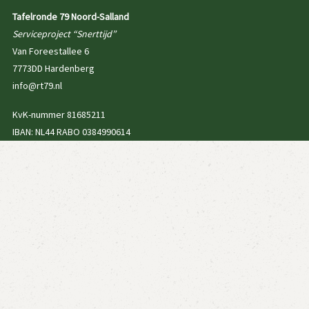
Tafelronde 79 Noord-Salland
Serviceproject “Snerttijd”
Van Foreestallee 6
7773DD Hardenberg
info@rt79.nl
KvK-nummer 81685211
IBAN: NL44 RABO 0384990614