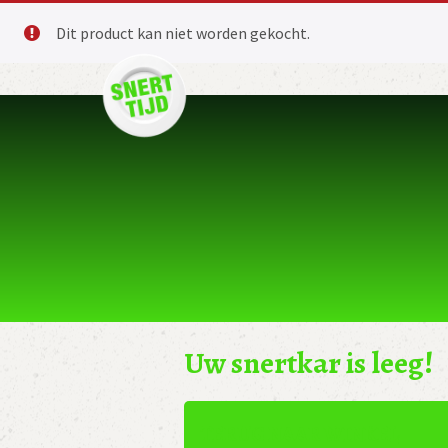
Dit product kan niet worden gekocht.
Uw snertkar is leeg!
TERUG NAAR WINKEL