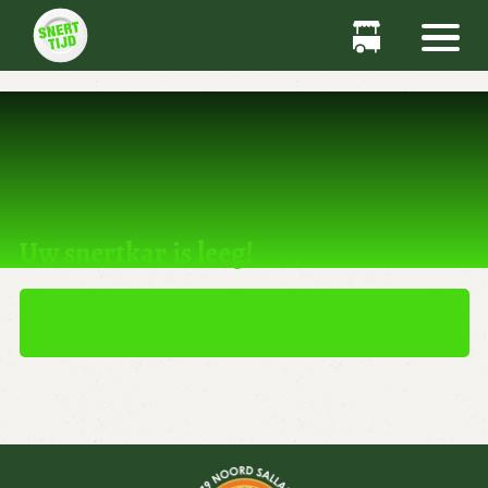
Dit product kan niet worden gekocht.
Uw snertkar is leeg!
TERUG NAAR WINKEL