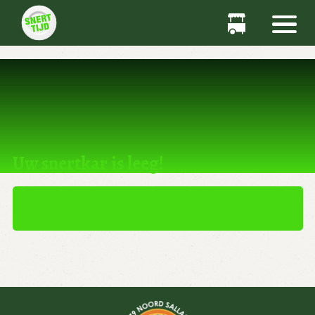
Dit product kan niet worden gekocht.
Uw snertkar is leeg!
TERUG NAAR WINKEL