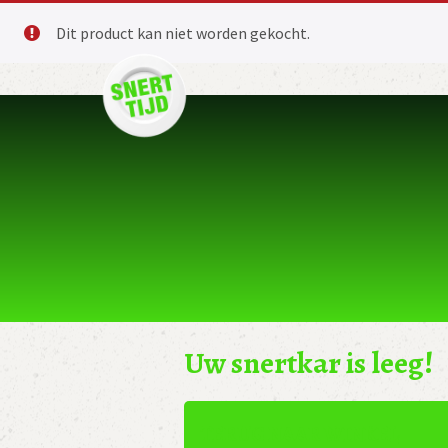
Dit product kan niet worden gekocht.
Uw snertkar is leeg!
TERUG NAAR WINKEL