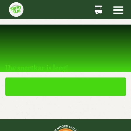
Dit product kan niet worden gekocht.
Uw snertkar is leeg!
TERUG NAAR WINKEL