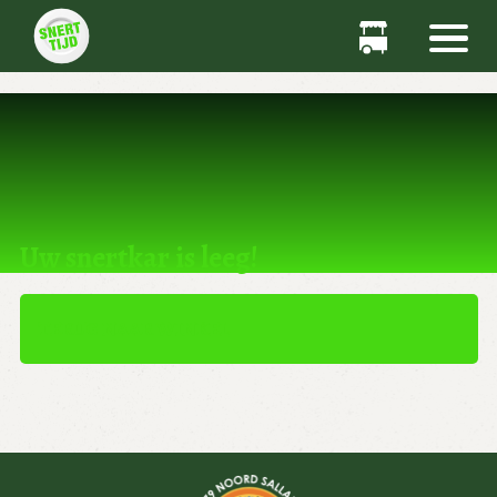
Dit product kan niet worden gekocht.
Uw snertkar is leeg!
TERUG NAAR WINKEL