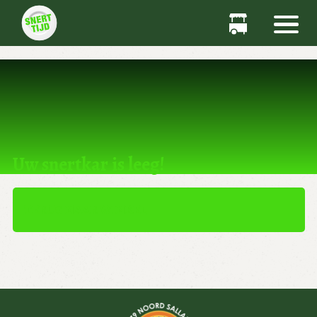
Dit product kan niet worden gekocht.
Uw snertkar is leeg!
TERUG NAAR WINKEL