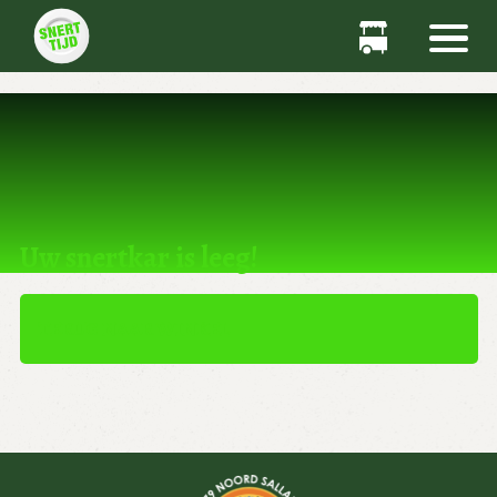
Dit product kan niet worden gekocht.
Uw snertkar is leeg!
TERUG NAAR WINKEL