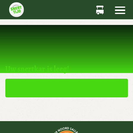
Dit product kan niet worden gekocht.
Uw snertkar is leeg!
TERUG NAAR WINKEL