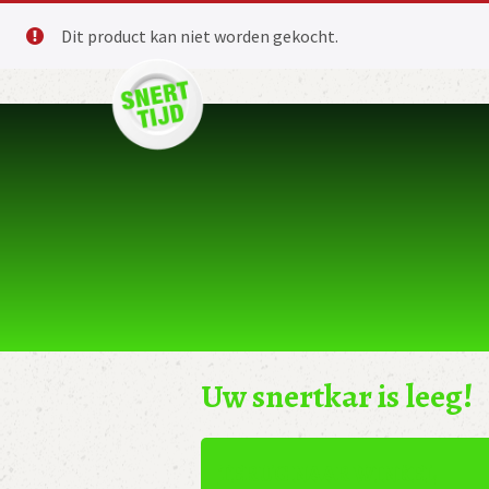
Dit product kan niet worden gekocht.
Uw snertkar is leeg!
TERUG NAAR WINKEL