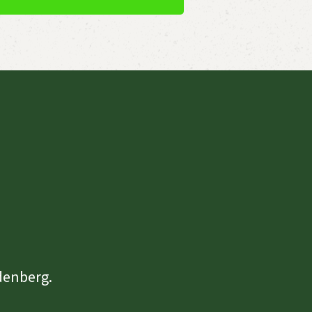
denberg.