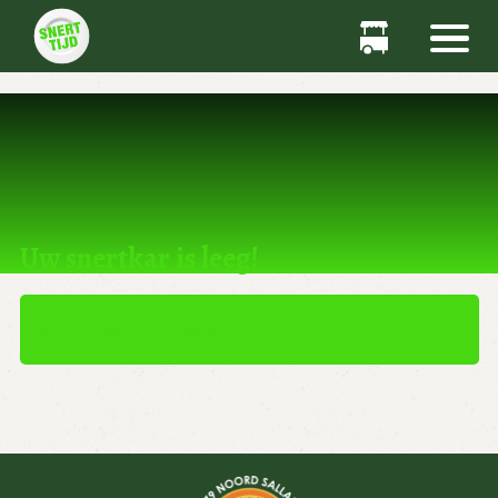
Dit product kan niet worden gekocht.
Uw snertkar is leeg!
TERUG NAAR WINKEL