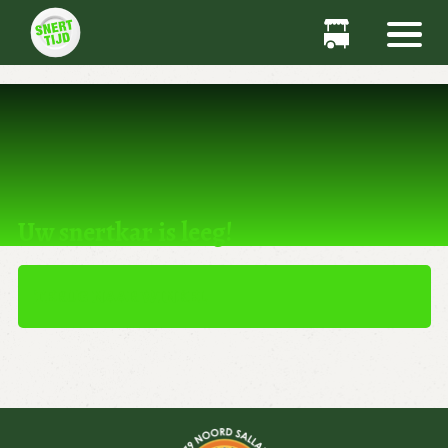
Dit product kan niet worden gekocht.
Uw snertkar is leeg!
TERUG NAAR WINKEL