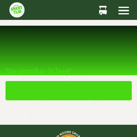
Dit product kan niet worden gekocht.
Uw snertkar is leeg!
TERUG NAAR WINKEL