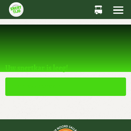
Dit product kan niet worden gekocht.
Uw snertkar is leeg!
TERUG NAAR WINKEL