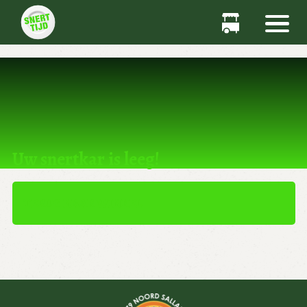
Dit product kan niet worden gekocht.
Uw snertkar is leeg!
TERUG NAAR WINKEL