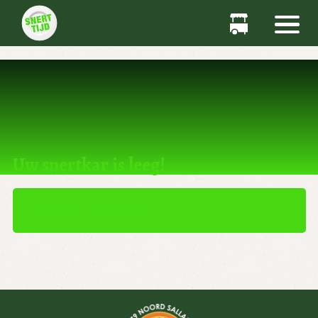
Dit product kan niet worden gekocht.
Uw snertkar is leeg!
TERUG NAAR WINKEL